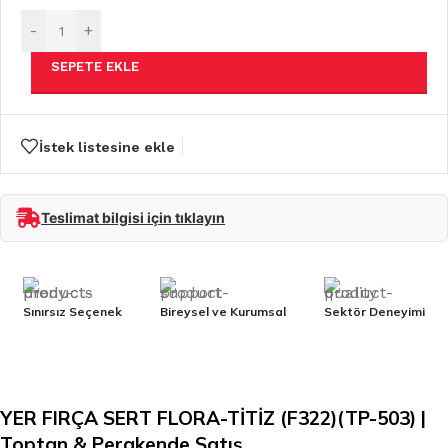
-
+
SEPETE EKLE
İstek listesine ekle
Teslimat bilgisi için tıklayın
Sınırsız Seçenek
Bireysel ve Kurumsal
Sektör Deneyimi
YER FIRÇA SERT FLORA-TİTİZ (F322)(TP-503) |
Toptan & Perakende Satış