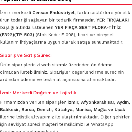
İzmir merkezli
Censan Endüstriyel
, farklı sektörlere yönelik
ürün tedariği sağlayan bir tedarik firmasıdır.
YER FIRÇALARI
başlığı altında listelenen
YER FIRÇA SERT FLORA-TİTİZ
(F322)(TP-503)
(Stok Kodu: F-008), ticari ve bireysel
kullanım ihtiyaçlarına uygun olarak satışa sunulmaktadır.
Sipariş ve Satış Süreci
Ürün siparişlerinizi web sitemiz üzerinden ön ödeme
olmadan iletebilirsiniz. Siparişler değerlendirme sürecinin
ardından ödeme ve teslimat aşamasına alınmaktadır.
İzmir Merkezli Dağıtım ve Lojistik
Firmamızdan verilen siparişler
İzmir, Afyonkarahisar, Aydın,
Balıkesir, Bursa, Denizli, Kütahya, Manisa, Muğla ve Uşak
illerine lojistik altyapımız ile ulaştırılmaktadır. Diğer şehirler
için sevkiyat süreci müşteri temsilcimiz ile WhatsApp
üzerinden planlanmaktadır.