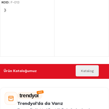
KOD:
F-013
Ürün Kataloğumuz
Katalog
trendyol
Trendyol’da da Varız