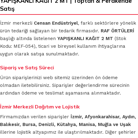
YAPIŞKANLI KAĞIT 2 MT | Toptan & Perakende
Satış
İzmir merkezli
Censan Endüstriyel
, farklı sektörlere yönelik
ürün tedariği sağlayan bir tedarik firmasıdır.
RAF ÖRTÜLERİ
başlığı altında listelenen
YAPIŞKANLI KAĞIT 2 MT
(Stok
Kodu: MEF-054), ticari ve bireysel kullanım ihtiyaçlarına
uygun olarak satışa sunulmaktadır.
Sipariş ve Satış Süreci
Ürün siparişlerinizi web sitemiz üzerinden ön ödeme
olmadan iletebilirsiniz. Siparişler değerlendirme sürecinin
ardından ödeme ve teslimat aşamasına alınmaktadır.
İzmir Merkezli Dağıtım ve Lojistik
Firmamızdan verilen siparişler
İzmir, Afyonkarahisar, Aydın,
Balıkesir, Bursa, Denizli, Kütahya, Manisa, Muğla ve Uşak
illerine lojistik altyapımız ile ulaştırılmaktadır. Diğer şehirler