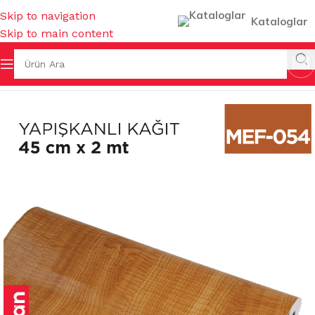
Skip to navigation
Kataloglar
Skip to main content
Ana Sayfa
/
PASPASLAR
/
RAF ÖRTÜLERİ