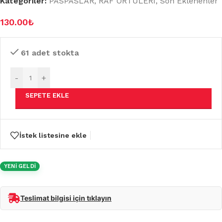
Kategoriler:
PASPASLAR
,
RAF ÖRTÜLERİ
,
Son Eklenenler
130.00
₺
61 adet stokta
-
+
SEPETE EKLE
İstek listesine ekle
YENİ GELDİ
Teslimat bilgisi için tıklayın