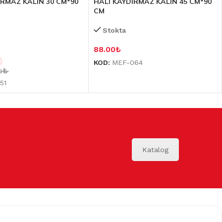
IRMAZ KALIN 30 CM*90
HALI KAYDIRMAZ KALIN 45 CM*90
CM
Stokta
88.00
₺
KOD:
MEF-064
₺
0
51
Katalog