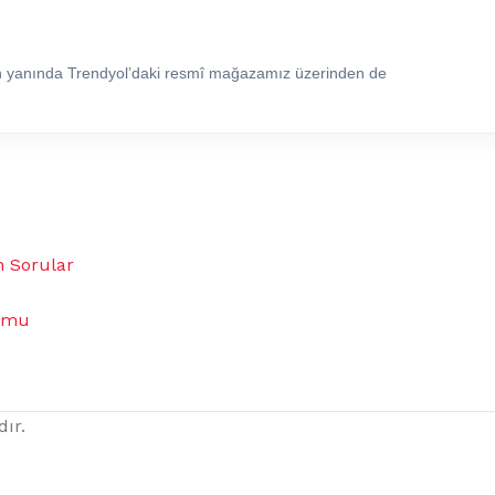
in yanında Trendyol’daki resmî mağazamız üzerinden de
n Sorular
umu
dır.