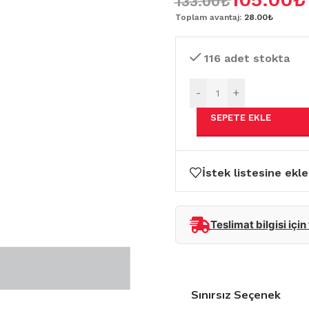
133.00
₺
Toplam avantaj:
28.00₺
116 adet stokta
-
+
SEPETE EKLE
İstek listesine ekle
Teslimat bilgisi için
Sınırsız Seçenek