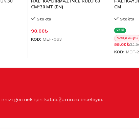
ÜK 30
HALI KAYDIRMAZ İNCE RULO 60
HALI KAYD
CM*30 MT (EN)
CM
Stokta
Stokta
90.00
₺
YENİ
%23,6 düştü
KOD:
MEF-063
₺
55.00
72.0
KOD:
MEF-2
rimizi görmek için kataloğumuzu inceleyin.