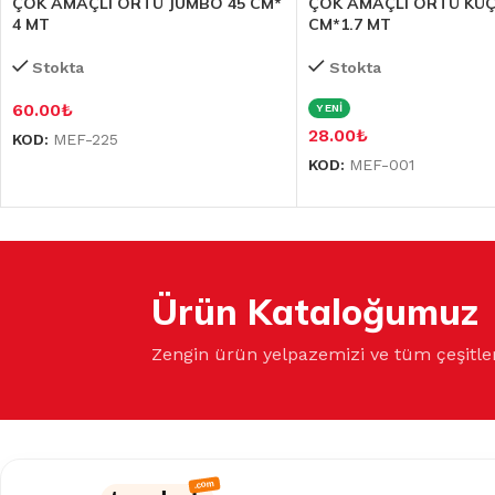
ÇOK AMAÇLI ÖRTÜ JUMBO 45 CM*
ÇOK AMAÇLI ÖRTÜ KÜÇ
4 MT
CM*1.7 MT
Stokta
Stokta
60.00
₺
YENİ
28.00
₺
KOD:
MEF-225
KOD:
MEF-001
Ürün Kataloğumuz
Zengin ürün yelpazemizi ve tüm çeşitle