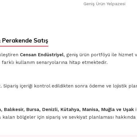
Geniş Ürün Yelpazesi
 Perakende Satış
kleştiren
Censan Endüstriyel
, geniş ürün portföyü ile hizmet
 farklı kullanım senaryolarına hitap etmektedir.
ipariş içeriği kontrol edildikten sonra ödeme ve lojistik planl
n, Balıkesir, Bursa, Denizli, Kütahya, Manisa, Muğla ve Uşak
i
nda kalan bölgeler için sipariş ve sevkiyat planlaması hakkınd