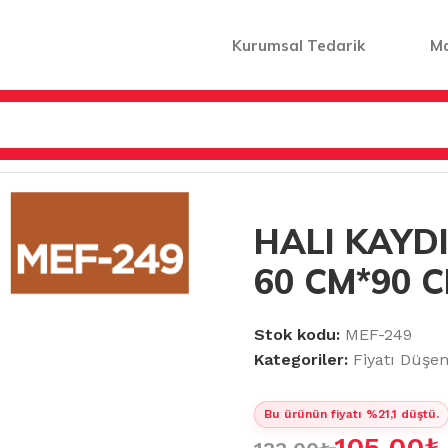
Kurumsal Tedarik
M
KALIN 60 CM*90 CM
HALI KAYD
60 CM*90 
Stok kodu:
MEF-249
Kategoriler:
Fiyatı Düşe
Bu ürünün fiyatı %21,1 düştü.
105.00
₺