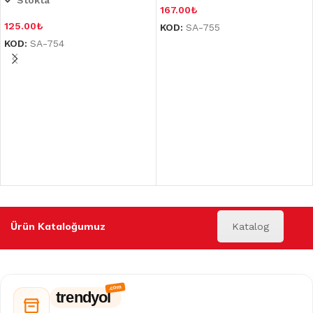
Stokta
167.00
₺
125.00
₺
KOD:
SA-755
KOD:
SA-754
Ürün Kataloğumuz
Katalog
trendyol