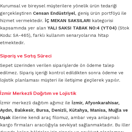
Kurumsal ve bireysel müşterilere yönelik ürün tedariği
gerçekleştiren
Censan Endüstriyel
, geniş ürün portföyü ile
hizmet vermektedir.
İÇ MEKAN SAKSILARI
kategorisi
kapsamında yer alan
YALI SAKSI TABAK NO:4 (YT04)
(Stok
Kodu: SA-465), farklı kullanım senaryolarına hitap
etmektedir.
Sipariş ve Satış Süreci
Sepet üzerinden verilen siparişlerde ön ödeme talep
edilmez. Sipariş içeriği kontrol edildikten sonra ödeme ve
lojistik planlaması müşteri ile iletişime geçilerek yapılır.
İzmir Merkezli Dağıtım ve Lojistik
İzmir merkezli dağıtım ağımız ile
İzmir, Afyonkarahisar,
Aydın, Balıkesir, Bursa, Denizli, Kütahya, Manisa, Muğla ve
Uşak
illerine kendi araç filomuz, ambar veya anlaşmalı
kargo firmaları aracılığıyla sevkiyat sağlanmaktadır. Bu iller