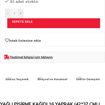
52 adet stokta
-
+
SEPETE EKLE
İstek listesine ekle
Teslimat bilgisi için tıklayın
Sınırsız Seçenek
Bireysel ve Kurumsal
Sektör Deneyimi
YAĞLI PİŞİRME KAĞIDI 16 YAPRAK (42*37 CM) |