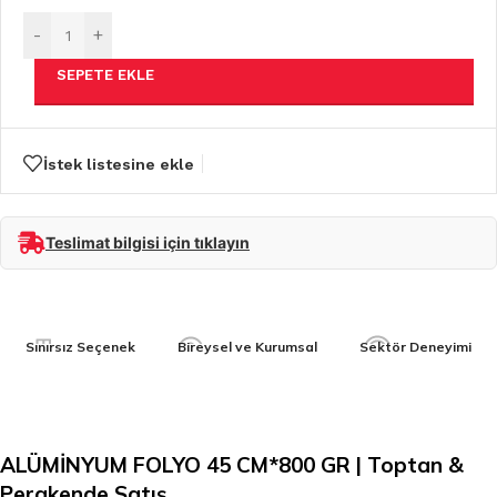
-
+
SEPETE EKLE
İstek listesine ekle
Teslimat bilgisi için tıklayın
Sınırsız Seçenek
Bireysel ve Kurumsal
Sektör Deneyimi
ALÜMİNYUM FOLYO 45 CM*800 GR | Toptan &
Perakende Satış