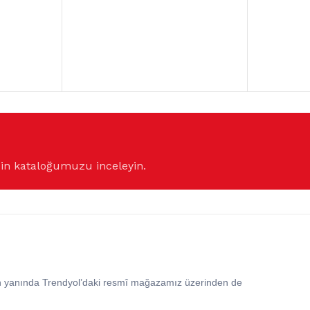
çin kataloğumuzu inceleyin.
in yanında Trendyol’daki resmî mağazamız üzerinden de