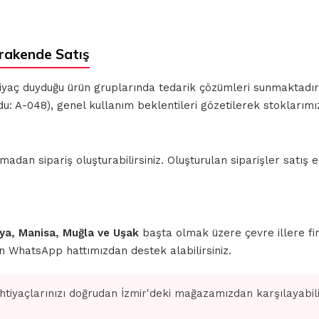
rakende Satış
ihtiyaç duyduğu ürün gruplarında tedarik çözümleri sunmaktadı
u: A-048), genel kullanım beklentileri gözetilerek stoklarım
n sipariş oluşturabilirsiniz. Oluşturulan siparişler satış ek
ahya, Manisa, Muğla ve Uşak
başta olmak üzere çevre illere fi
için WhatsApp hattımızdan destek alabilirsiniz.
ihtiyaçlarınızı doğrudan İzmir'deki mağazamızdan karşılayabilir