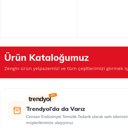
Ürün Kataloğumuz
Zengin ürün yelpazemizi ve tüm çeşitlerimizi görmek i
trendyol
Trendyol’da da Varız
Censan Endüstriyel Temizlik Tedarik olarak web sitemiz
müşterilerimize ulaşıyoruz.