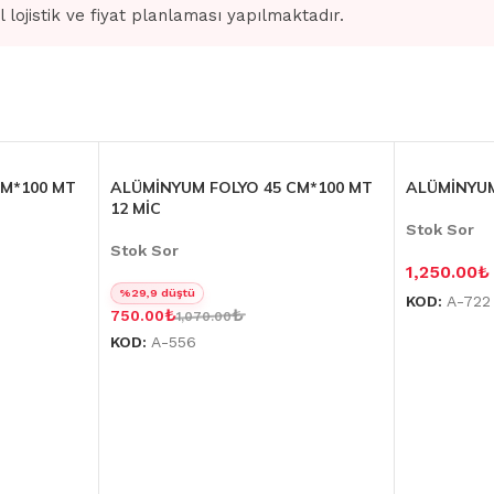
l lojistik ve fiyat planlaması yapılmaktadır.
CM*100 MT
ALÜMİNYUM FOLYO 45 CM*100 MT
ALÜMİNYUM
12 MİC
Stok Sor
Stok Sor
1,250.00
₺
%29,9 düştü
KOD:
A-722
₺
₺
750.00
1,070.00
KOD:
A-556