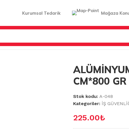
Kurumsal Tedarik
Mağaza Kon
YO & DİSPENSERLERİ
/
ALÜMİNYUM FOLYO 30 CM*800 GR
ALÜMİNYUM
CM*800 GR
Stok kodu:
A-048
Kategoriler:
İŞ GÜVENLİ
225.00
₺