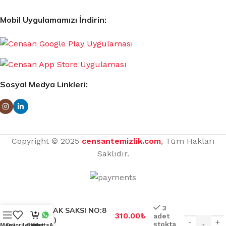
Mobil Uygulamamızı İndirin:
Sosyal Medya Linkleri:
Copyright © 2025
censantemizlik.com
, Tüm Hakları
Saklıdır.
3
TOPRAK SAKSI NO:8
310.00
₺
adet
(66 LT)
-
+
stokta
Menü
Favorilerim
Sepet
WhatsApp