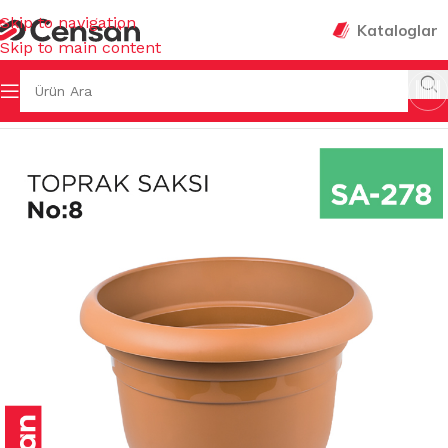
Skip to navigation
Kataloglar
Skip to main content
Ana Sayfa
/
SAKSILAR
/
İÇ MEKAN SAKSILARI