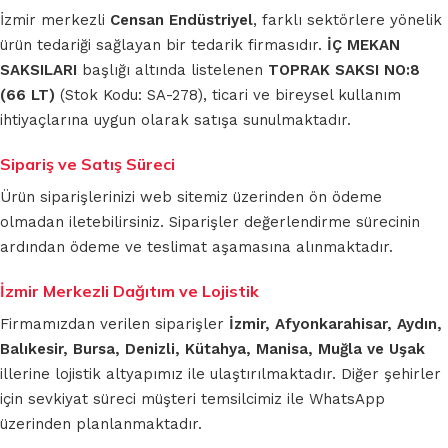
İzmir merkezli
Censan Endüstriyel
, farklı sektörlere yönelik
ürün tedariği sağlayan bir tedarik firmasıdır.
İÇ MEKAN
SAKSILARI
başlığı altında listelenen
TOPRAK SAKSI NO:8
(66 LT)
(Stok Kodu: SA-278), ticari ve bireysel kullanım
ihtiyaçlarına uygun olarak satışa sunulmaktadır.
Sipariş ve Satış Süreci
Ürün siparişlerinizi web sitemiz üzerinden ön ödeme
olmadan iletebilirsiniz. Siparişler değerlendirme sürecinin
ardından ödeme ve teslimat aşamasına alınmaktadır.
İzmir Merkezli Dağıtım ve Lojistik
Firmamızdan verilen siparişler
İzmir, Afyonkarahisar, Aydın,
Balıkesir, Bursa, Denizli, Kütahya, Manisa, Muğla ve Uşak
illerine lojistik altyapımız ile ulaştırılmaktadır. Diğer şehirler
için sevkiyat süreci müşteri temsilcimiz ile WhatsApp
üzerinden planlanmaktadır.