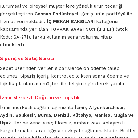
Kurumsal ve bireysel müşterilere yönelik ürün tedariği
gerçekleştiren
Censan Endüstriyel
, geniş ürün portföyü ile
hizmet vermektedir.
İÇ MEKAN SAKSILARI
kategorisi
kapsamında yer alan
TOPRAK SAKSI NO:1 (2.2 LT)
(Stok
Kodu: SA-271), farklı kullanım senaryolarına hitap
etmektedir.
Sipariş ve Satış Süreci
Sepet üzerinden verilen siparişlerde ön ödeme talep
edilmez. Sipariş içeriği kontrol edildikten sonra ödeme ve
lojistik planlaması müşteri ile iletişime geçilerek yapılır.
İzmir Merkezli Dağıtım ve Lojistik
İzmir merkezli dağıtım ağımız ile
İzmir, Afyonkarahisar,
Aydın, Balıkesir, Bursa, Denizli, Kütahya, Manisa, Muğla ve
Uşak
illerine kendi araç filomuz, ambar veya anlaşmalı
kargo firmaları aracılığıyla sevkiyat sağlanmaktadır. Bu iller