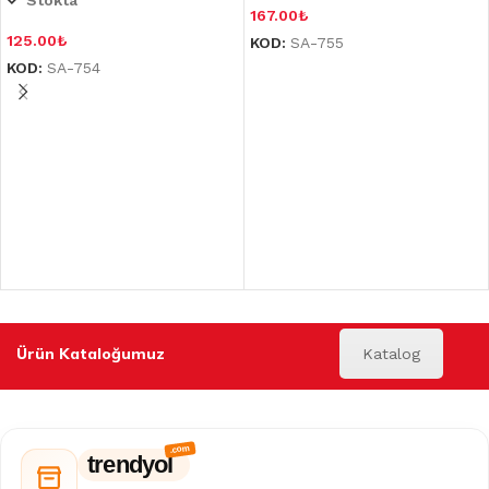
Stokta
167.00
₺
125.00
₺
KOD:
SA-755
KOD:
SA-754
Ürün Kataloğumuz
Katalog
trendyol