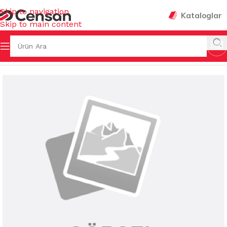
Skip to navigation
Kataloglar
Skip to main content
Ana Sayfa
/
MUTFAK EŞYALARI
/
SÜZGEÇLER