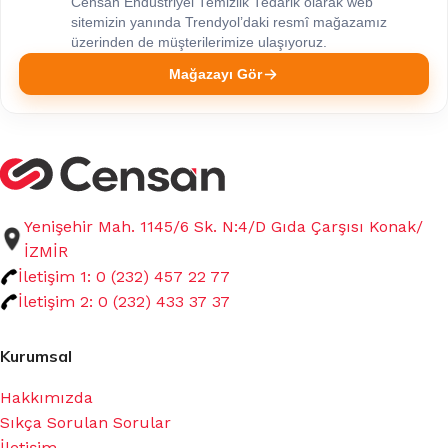
Censan Endüstriyel Temizlik Tedarik olarak web
sitemizin yanında Trendyol’daki resmî mağazamız
üzerinden de müşterilerimize ulaşıyoruz.
Mağazayı Gör
Yenişehir Mah. 1145/6 Sk. N:4/D Gıda Çarşısı Konak/
İZMİR
İletişim 1: 0 (232) 457 22 77
İletişim 2: 0 (232) 433 37 37
Kurumsal
Hakkımızda
Sıkça Sorulan Sorular
İletişim