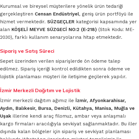
Kurumsal ve bireysel müşterilere yönelik ürün tedariği
gerçekleştiren
Censan Endüstriyel
, geniş ürün portföyü ile
hizmet vermektedir.
SÜZGEÇLER
kategorisi kapsamında yer
alan
KÖŞELİ MEYVE SÜZGECİ NO:2 (E-218)
(Stok Kodu: ME-
2030), farklı kullanım senaryolarına hitap etmektedir.
Sipariş ve Satış Süreci
Sepet üzerinden verilen siparişlerde ön ödeme talep
edilmez. Sipariş içeriği kontrol edildikten sonra ödeme ve
lojistik planlaması müşteri ile iletişime geçilerek yapılır.
İzmir Merkezli Dağıtım ve Lojistik
İzmir merkezli dağıtım ağımız ile
İzmir, Afyonkarahisar,
Aydın, Balıkesir, Bursa, Denizli, Kütahya, Manisa, Muğla ve
Uşak
illerine kendi araç filomuz, ambar veya anlaşmalı
kargo firmaları aracılığıyla sevkiyat sağlanmaktadır. Bu iller
dışında kalan bölgeler için sipariş ve sevkiyat planlaması