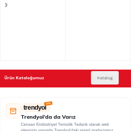
Ürün Kataloğumuz
Katalog
trendyol
Trendyol’da da Varız
Censan Endüstriyel Temizlik Tedarik olarak web
sitemizin yanında Trendyol’daki resmî mağazamız