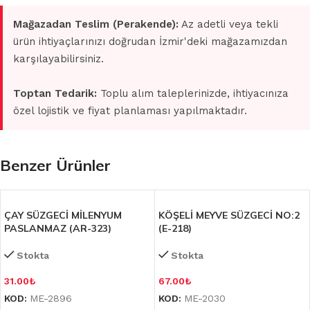
Mağazadan Teslim (Perakende):
Az adetli veya tekli
ürün ihtiyaçlarınızı doğrudan İzmir'deki mağazamızdan
karşılayabilirsiniz.
Toptan Tedarik:
Toplu alım taleplerinizde, ihtiyacınıza
özel lojistik ve fiyat planlaması yapılmaktadır.
Benzer Ürünler
ÇAY SÜZGECİ MİLENYUM
KÖŞELİ MEYVE SÜZGECİ NO:2
PASLANMAZ (AR-323)
(E-218)
Stokta
Stokta
31.00
₺
67.00
₺
KOD:
ME-2896
KOD:
ME-2030