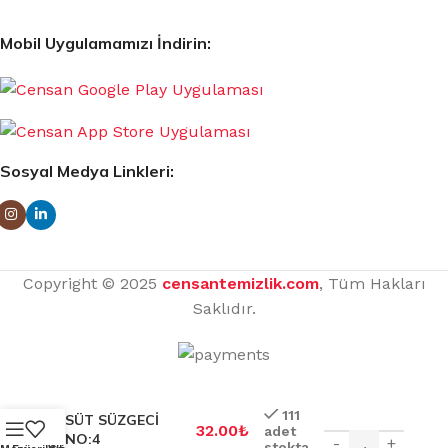
Mobil Uygulamamızı İndirin:
Sosyal Medya Linkleri:
Copyright © 2025
censantemizlik.com
, Tüm Hakları
Saklıdır.
111
SÜT SÜZGECİ
32.00
₺
adet
NO:4
-
+
stokta