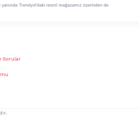
in yanında Trendyol’daki resmî mağazamız üzerinden de
n Sorular
umu
dır.