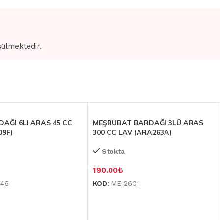
şülmektedir.
DAĞI 6LI ARAS 45 CC
MEŞRUBAT BARDAĞI 3LÜ ARAS
09F)
300 CC LAV (ARA263A)
Stokta
190.00
₺
046
KOD:
ME-2601