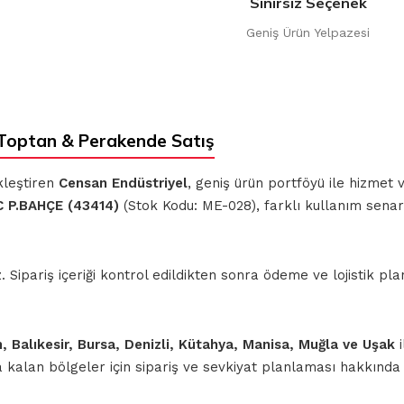
Sınırsız Seçenek
Geniş Ürün Yelpazesi
Toptan & Perakende Satış
kleştiren
Censan Endüstriyel
, geniş ürün portföyü ile hizmet
 P.BAHÇE (43414)
(Stok Kodu: ME-028), farklı kullanım senar
ipariş içeriği kontrol edildikten sonra ödeme ve lojistik planl
n, Balıkesir, Bursa, Denizli, Kütahya, Manisa, Muğla ve Uşak
i
nda kalan bölgeler için sipariş ve sevkiyat planlaması hakkınd