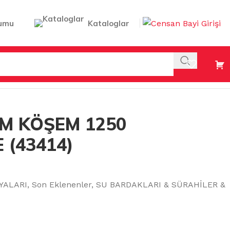
umu
Kataloglar
ÇE (43414)
M KÖŞEM 1250
 (43414)
YALARI
,
Son Eklenenler
,
SU BARDAKLARI & SÜRAHİLER &