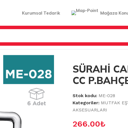
Kurumsal Tedarik
Mağaza Kon
LER & AKSESUARLARI
/
SÜRAHİ CAM KÖŞEM 1250 CC P.BAH
SÜRAHİ CA
CC P.BAHÇE
Stok kodu:
ME-028
Kategoriler:
MUTFAK EŞ
AKSESUARLARI
266.00
₺