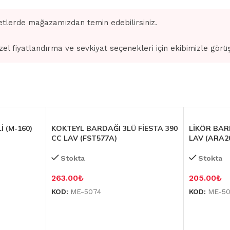
tlerde mağazamızdan temin edebilirsiniz.
zel fiyatlandırma ve sevkiyat seçenekleri için ekibimizle görü
İ (M-160)
KOKTEYL BARDAĞI 3LÜ FİESTA 390
LİKÖR BAR
CC LAV (FST577A)
LAV (ARA2
Stokta
Stokta
263.00
₺
205.00
₺
KOD:
ME-5074
KOD:
ME-5