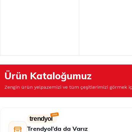
Ürün Kataloğumuz
Zengin ürün yelpazemizi ve tüm çeşitlerimizi görmek i
trendyol
Trendyol’da da Varız