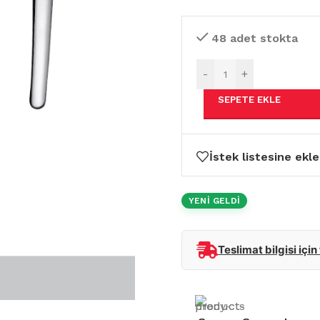
48 adet stokta
-
+
SEPETE EKLE
İstek listesine ekle
YENİ GELDİ
Teslimat bilgisi için