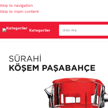
Skip to navigation
Skip to main content
Kategoriler
Ana Sayfa
/
MUTFAK EŞYALARI
/
SU BARDAKLARI & SÜRAHİ