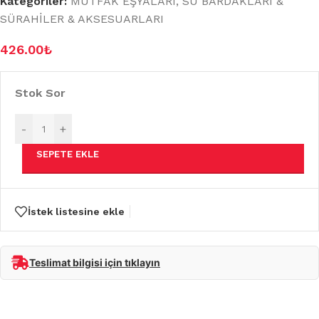
Kategoriler:
MUTFAK EŞYALARI
,
SU BARDAKLARI &
SÜRAHİLER & AKSESUARLARI
426.00
₺
Stok Sor
-
+
SEPETE EKLE
İstek listesine ekle
Teslimat bilgisi için tıklayın