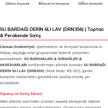
Sınırsız Seçenek
Bireysel ve Kurumsal
Sektör Deneyimi
SU BARDAĞI DERİN 6LI LAV (DRN356) | Toptan
& Perakende Satış
Censan Endüstriyel
, işletmelerin ve bireysel kullanıcıların
ihtiyaç duyduğu ürün gruplarında tedarik çözümleri
sunmaktadır.
SU BARDAKLARI & SÜRAHİLER &
AKSESUARLARI
sınıflandırması altında sunulan
SU BARDAĞI
DERİN 6LI LAV (DRN356)
(Stok Kodu: ME-912), genel
kullanım beklentileri gözetilerek stoklarımızda yer
almaktadır.
Sipariş ve Satış Süreci
Web sitemiz üzerinden ürünleri sepete ekleyerek ödeme
yapmadan sipariş oluşturabilirsiniz. Oluşturulan siparişler