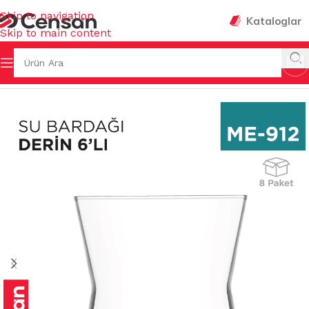
Skip to navigation
Kataloglar
Skip to main content
ŞYALARI
/
SU BARDAKLARI & SÜRAHİLER & AKSESUARLARI