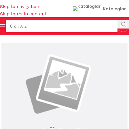
Skip to navigation
Kataloglar
Skip to main content
L MUTFAK
/
KEPÇE & KEVGİR & SPATULA & MAŞA & ÇIRPICI