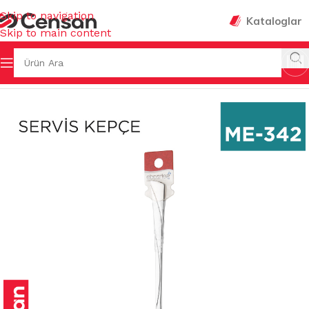
Skip to navigation
Kataloglar
Skip to main content
L MUTFAK
/
KEPÇE & KEVGİR & SPATULA & MAŞA & ÇIRPICI