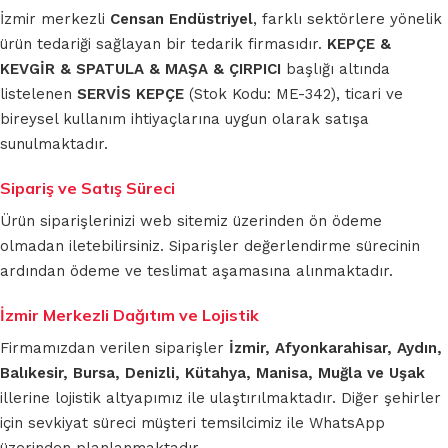
İzmir merkezli
Censan Endüstriyel
, farklı sektörlere yönelik
ürün tedariği sağlayan bir tedarik firmasıdır.
KEPÇE &
KEVGİR & SPATULA & MAŞA & ÇIRPICI
başlığı altında
listelenen
SERVİS KEPÇE
(Stok Kodu: ME-342), ticari ve
bireysel kullanım ihtiyaçlarına uygun olarak satışa
sunulmaktadır.
Sipariş ve Satış Süreci
Ürün siparişlerinizi web sitemiz üzerinden ön ödeme
olmadan iletebilirsiniz. Siparişler değerlendirme sürecinin
ardından ödeme ve teslimat aşamasına alınmaktadır.
İzmir Merkezli Dağıtım ve Lojistik
Firmamızdan verilen siparişler
İzmir, Afyonkarahisar, Aydın,
Balıkesir, Bursa, Denizli, Kütahya, Manisa, Muğla ve Uşak
illerine lojistik altyapımız ile ulaştırılmaktadır. Diğer şehirler
için sevkiyat süreci müşteri temsilcimiz ile WhatsApp