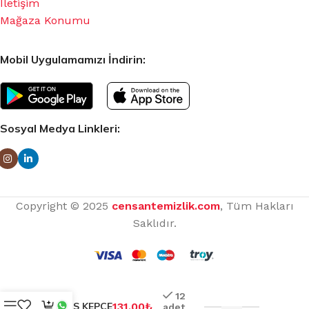
İletişim
Mağaza Konumu
Mobil Uygulamamızı İndirin:
Sosyal Medya Linkleri:
Copyright © 2025
censantemizlik.com
, Tüm Hakları
Saklıdır.
12
SERVİS KEPÇE
131.00
₺
adet