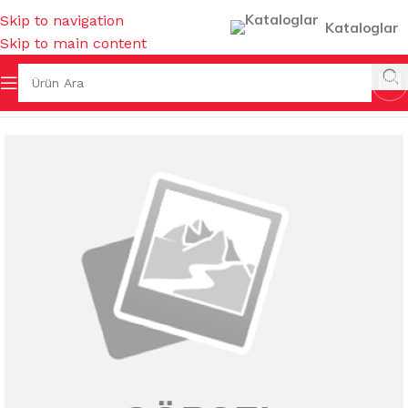
Skip to navigation
Kataloglar
Skip to main content
L MUTFAK
/
KEPÇE & KEVGİR & SPATULA & MAŞA & ÇIRPICI