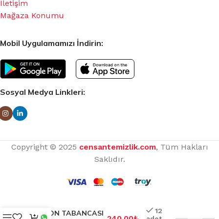
İletişim
Mağaza Konumu
Mobil Uygulamamızı İndirin:
Sosyal Medya Linkleri:
Copyright © 2025
censantemizlik.com
, Tüm Hakları
Saklıdır.
12
SİLİKON TABANCASI
240.00
₺
adet