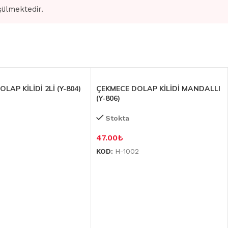
şülmektedir.
LAP KİLİDİ 2Lİ (Y-804)
ÇEKMECE DOLAP KİLİDİ MANDALLI
(Y-806)
Stokta
47.00
₺
1
KOD:
H-1002