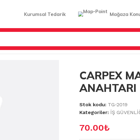
Kurumsal Tedarik
Mağaza Kon
AT MALZEMELERİ
/
CARPEX MAKİNA ANAHTARI
CARPEX M
ANAHTARI
Stok kodu:
TG-2019
Kategoriler:
İŞ GÜVENLİ
70.00
₺