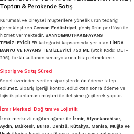
Toptan & Perakende Satış
Kurumsal ve bireysel müşterilere yönelik ürün tedariği
gerçekleştiren
Censan Endüstriyel
, geniş ürün portföyü ile
hizmet vermektedir.
BANYO&MUTFAK&FAYANS
TEMİZLEYİCİLER
kategorisi kapsamında yer alan
LİNDA
BANYO VE FAYANS TEMİZLEYİCİ 750 ML
(Stok Kodu: DET-
295), farklı kullanım senaryolarına hitap etmektedir.
Sipariş ve Satış Süreci
Sepet üzerinden verilen siparişlerde ön ödeme talep
edilmez. Sipariş içeriği kontrol edildikten sonra ödeme ve
lojistik planlaması müşteri ile iletişime geçilerek yapılır.
İzmir Merkezli Dağıtım ve Lojistik
İzmir merkezli dağıtım ağımız ile
İzmir, Afyonkarahisar,
Aydın, Balıkesir, Bursa, Denizli, Kütahya, Manisa, Muğla ve
Uşak
illerine kendi araç filomuz, ambar veya anlaşmalı