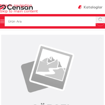
Skip to navigation
Kataloglar
Skip to main content
KİMYASALLARI
/
BANYO&MUTFAK&FAYANS TEMİZLEYİCİLER