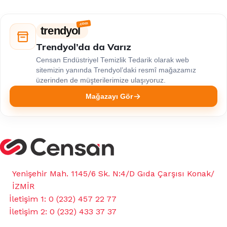
trendyol
Trendyol’da da Varız
Censan Endüstriyel Temizlik Tedarik olarak web
sitemizin yanında Trendyol’daki resmî mağazamız
üzerinden de müşterilerimize ulaşıyoruz.
Mağazayı Gör
Yenişehir Mah. 1145/6 Sk. N:4/D Gıda Çarşısı Konak/
İZMİR
İletişim 1: 0 (232) 457 22 77
İletişim 2: 0 (232) 433 37 37