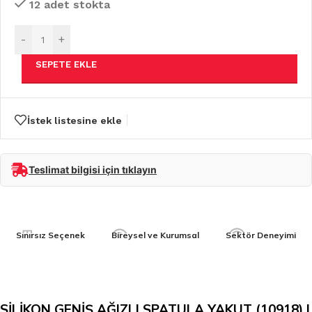
12 adet stokta
-
+
SEPETE EKLE
İstek listesine ekle
Teslimat bilgisi için tıklayın
Sınırsız Seçenek
Bireysel ve Kurumsal
Sektör Deneyimi
SİLİKON GENİŞ AĞIZLI SPATULA YAKUT (10918) |