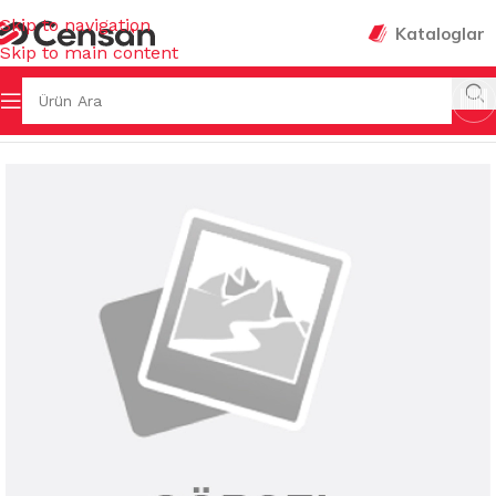
Skip to navigation
Kataloglar
Skip to main content
L MUTFAK
/
KEPÇE & KEVGİR & SPATULA & MAŞA & ÇIRPICI