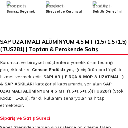
Sınırsız Seçenek
Bireysel ve Kurumsal
Sektör Deneyimi
SAP UZATMALI ALÜMİNYUM 4.5 MT (1.5+1.5+1.5)
(TUS281) | Toptan & Perakende Satış
Kurumsal ve bireysel müşterilere yönelik ürün tedariği
gerçekleştiren
Censan Endüstriyel
, geniş ürün portföyü ile
hizmet vermektedir.
SAPLAR ( FIRÇA & MOP & UZATMALI )
& SAP ASKILARI
kategorisi kapsamında yer alan
SAP
UZATMALI ALÜMİNYUM 4.5 MT (1.5+1.5+1.5)(TUS281)
(Stok
Kodu: TE-206), farklı kullanım senaryolarına hitap
etmektedir.
Sipariş ve Satış Süreci
Sepet üzerinden verilen siparişlerde ön ödeme talep