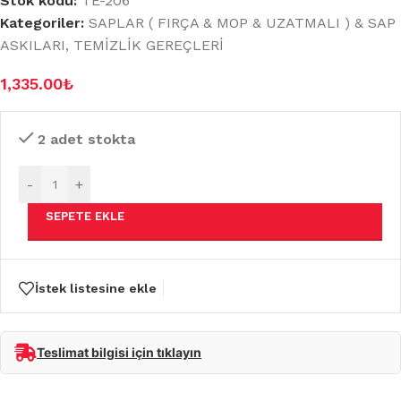
Stok kodu:
TE-206
Kategoriler:
SAPLAR ( FIRÇA & MOP & UZATMALI ) & SAP
ASKILARI
,
TEMİZLİK GEREÇLERİ
1,335.00
₺
2 adet stokta
-
+
SEPETE EKLE
İstek listesine ekle
Teslimat bilgisi için tıklayın