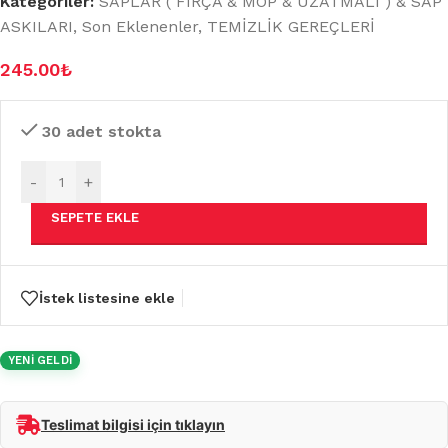
Kategoriler:
SAPLAR ( FIRÇA & MOP & UZATMALI ) & SAP
ASKILARI
,
Son Eklenenler
,
TEMİZLİK GEREÇLERİ
245.00
₺
30 adet stokta
-
+
SEPETE EKLE
İstek listesine ekle
YENİ GELDİ
Teslimat bilgisi için tıklayın