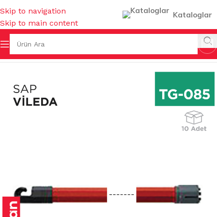
Skip to navigation
Kataloglar
Skip to main content
ERİ
/
SAPLAR ( FIRÇA & MOP & UZATMALI ) & SAP ASKILARI