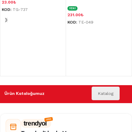
23.00
₺
YENİ
KOD:
TG-737
231.00
₺
KOD:
TE-049
Ürün Kataloğumuz
Katalog
trendyol