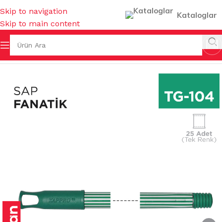
Skip to navigation
Kataloglar
Skip to main content
ERİ
/
SAPLAR ( FIRÇA & MOP & UZATMALI ) & SAP ASKILARI