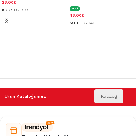
23.00
₺
YENİ
KOD:
TG-737
43.00
₺
KOD:
TG-141
Ürün Kataloğumuz
Katalog
trendyol