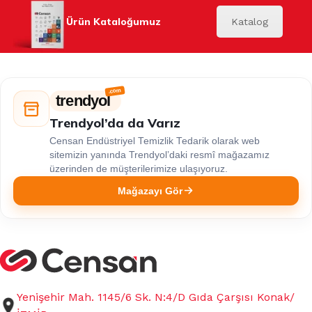
Ürün Kataloğumuz
Katalog
trendyol
Trendyol’da da Varız
Censan Endüstriyel Temizlik Tedarik olarak web
sitemizin yanında Trendyol’daki resmî mağazamız
üzerinden de müşterilerimize ulaşıyoruz.
Mağazayı Gör
Yenişehir Mah. 1145/6 Sk. N:4/D Gıda Çarşısı Konak/