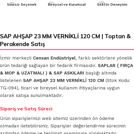
Sınırsız Seçenek
Bireysel ve Kurumsal
Sektör Deneyimi
SAP AHŞAP 23 MM VERNİKLİ 120 CM | Toptan &
Perakende Satış
İzmir merkezli
Censan Endüstriyel
, farklı sektörlere yönelik
ürün tedariği sağlayan bir tedarik firmasıdır.
SAPLAR ( FIRÇA
& MOP & UZATMALI ) & SAP ASKILARI
başlığı altında
listelenen
SAP AHŞAP 23 MM VERNİKLİ 120 CM
(Stok Kodu:
TG-094), ticari ve bireysel kullanım ihtiyaçlarına uygun
olarak satışa sunulmaktadır.
Sipariş ve Satış Süreci
Ürün siparişlerinizi web sitemiz üzerinden ön ödeme
olmadan iletebilirsiniz. Siparişler değerlendirme sürecinin
ardından ödeme ve teslimat aşamasına alınmaktadır.