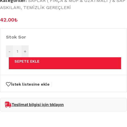
Kategoriler:
SAPLAR ( FIRÇA & MOP & UZATMALI ) & SAP
ASKILARI
,
TEMİZLİK GEREÇLERİ
42.00
₺
Stok Sor
-
+
SEPETE EKLE
İstek listesine ekle
Teslimat bilgisi için tıklayın