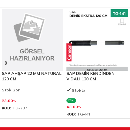
SAP AHŞAP 22 MM NATURAL
SAP DEMİR KENDİNDEN
120 CM
VİDALI 120 CM
Stok Sor
Stokta
23.00
₺
YENİ
43.00
₺
KOD:
TG-737
KOD:
TG-141