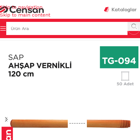
Skip to navigation
Kataloglar
Skip to main content
ERİ
/
SAPLAR ( FIRÇA & MOP & UZATMALI ) & SAP ASKILARI