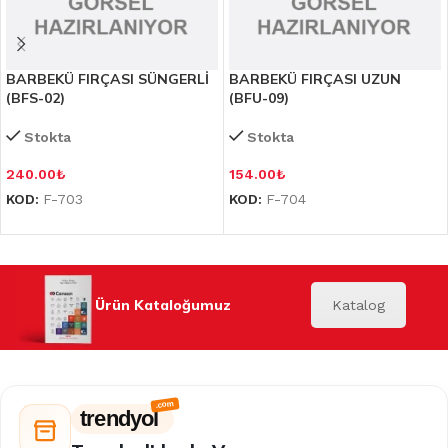
BARBEKÜ FIRÇASI SÜNGERLİ
BARBEKÜ FIRÇASI UZUN
(BFS-02)
(BFU-09)
Stokta
Stokta
240.00
₺
154.00
₺
KOD:
F-703
KOD:
F-704
Ürün Kataloğumuz
Katalog
trendyol