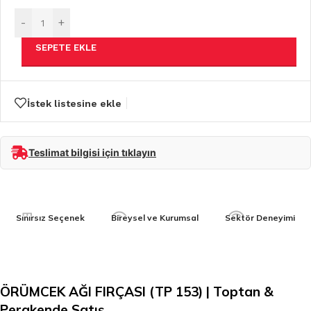
-
+
SEPETE EKLE
İstek listesine ekle
Teslimat bilgisi için tıklayın
Sınırsız Seçenek
Bireysel ve Kurumsal
Sektör Deneyimi
ÖRÜMCEK AĞI FIRÇASI (TP 153) | Toptan &
Perakende Satış