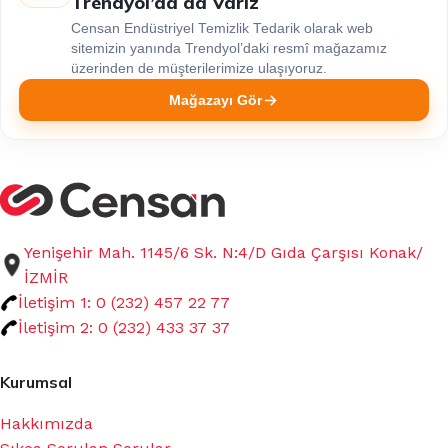
Trendyol’da da Varız
Censan Endüstriyel Temizlik Tedarik olarak web
sitemizin yanında Trendyol’daki resmî mağazamız
üzerinden de müşterilerimize ulaşıyoruz.
Mağazayı Gör
Yenişehir Mah. 1145/6 Sk. N:4/D Gıda Çarşısı Konak/
İZMİR
İletişim 1: 0 (232) 457 22 77
İletişim 2: 0 (232) 433 37 37
Kurumsal
Hakkımızda