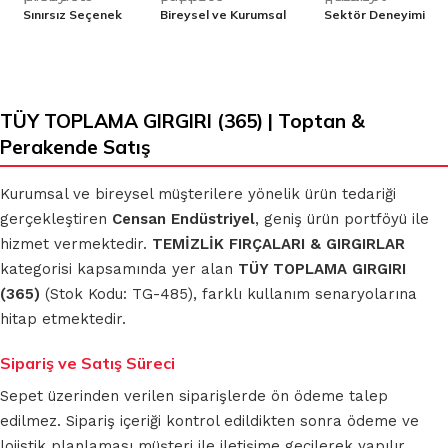
Sınırsız Seçenek
Bireysel ve Kurumsal
Sektör Deneyimi
TÜY TOPLAMA GIRGIRI (365) | Toptan &
Perakende Satış
Kurumsal ve bireysel müşterilere yönelik ürün tedariği
gerçekleştiren
Censan Endüstriyel
, geniş ürün portföyü ile
hizmet vermektedir.
TEMİZLİK FIRÇALARI & GIRGIRLAR
kategorisi kapsamında yer alan
TÜY TOPLAMA GIRGIRI
(365)
(Stok Kodu: TG-485), farklı kullanım senaryolarına
hitap etmektedir.
Sipariş ve Satış Süreci
Sepet üzerinden verilen siparişlerde ön ödeme talep
edilmez. Sipariş içeriği kontrol edildikten sonra ödeme ve
lojistik planlaması müşteri ile iletişime geçilerek yapılır.