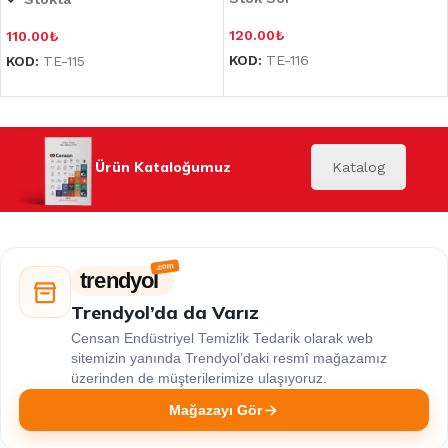
120.00
₺
110.00
₺
KOD:
TE-116
KOD:
TE-115
Ürün Kataloğumuz
Katalog
trendyol
Trendyol’da da Varız
Censan Endüstriyel Temizlik Tedarik olarak web
sitemizin yanında Trendyol’daki resmî mağazamız
üzerinden de müşterilerimize ulaşıyoruz.
Mağazayı Gör