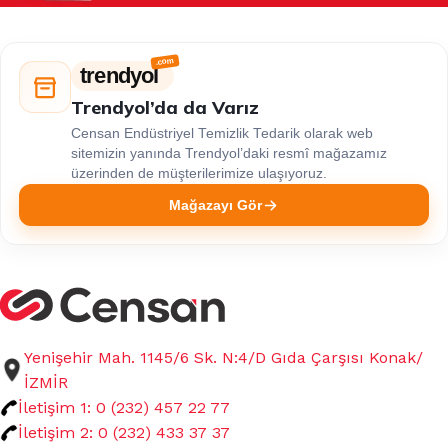
trendyol
Trendyol’da da Varız
Censan Endüstriyel Temizlik Tedarik olarak web
sitemizin yanında Trendyol’daki resmî mağazamız
üzerinden de müşterilerimize ulaşıyoruz.
Mağazayı Gör
Yenişehir Mah. 1145/6 Sk. N:4/D Gıda Çarşısı Konak/
İZMİR
İletişim 1: 0 (232) 457 22 77
İletişim 2: 0 (232) 433 37 37