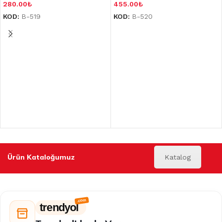
280.00
₺
455.00
₺
KOD:
B-519
KOD:
B-520
Ürün Kataloğumuz
Katalog
trendyol