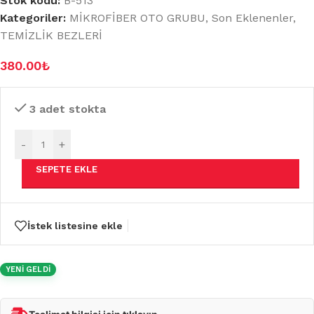
Stok kodu:
B-513
Kategoriler:
MİKROFİBER OTO GRUBU
,
Son Eklenenler
,
TEMİZLİK BEZLERİ
380.00
₺
3 adet stokta
-
+
SEPETE EKLE
İstek listesine ekle
YENİ GELDİ