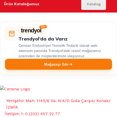
Ürün Kataloğumuz
Katalog
trendyol
Trendyol’da da Varız
Censan Endüstriyel Temizlik Tedarik olarak web
sitemizin yanında Trendyol’daki resmî mağazamız
üzerinden de müşterilerimize ulaşıyoruz.
Mağazayı Gör
Yenişehir Mah. 1145/6 Sk. N:4/D Gıda Çarşısı Konak/
İZMİR
İletişim 1: 0 (232) 457 22 77