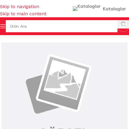
Skip to navigation
Kataloglar
Skip to main content
TEMİZLİK KİMYASALLARI
/
YAĞÇÖZ&KİREÇ ÇÖZ&TUZRUHU