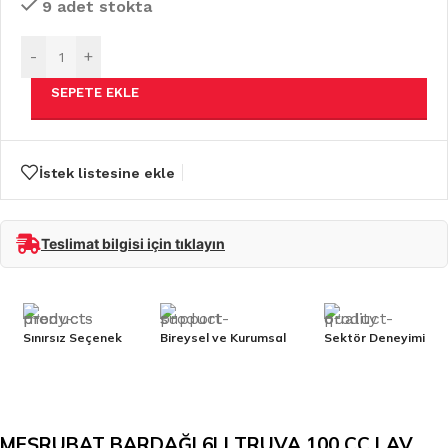
9 adet stokta
-
+
SEPETE EKLE
İstek listesine ekle
Teslimat bilgisi için tıklayın
Sınırsız Seçenek
Bireysel ve Kurumsal
Sektör Deneyimi
MEŞRUBAT BARDAĞI 6LI TRUVA 100 CC LAV