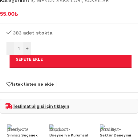
Kategoriler:
İÇ MEKAN SAKSILARI
,
SAKSILAR
55.00
₺
383 adet stokta
-
+
SEPETE EKLE
İstek listesine ekle
Teslimat bilgisi için tıklayın
Sınırsız Seçenek
Bireysel ve Kurumsal
Sektör Deneyimi