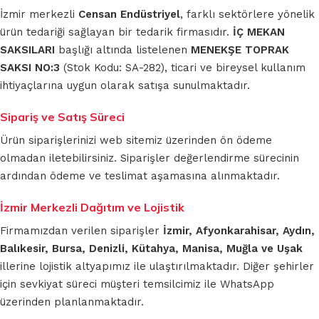
İzmir merkezli
Censan Endüstriyel
, farklı sektörlere yönelik
ürün tedariği sağlayan bir tedarik firmasıdır.
İÇ MEKAN
SAKSILARI
başlığı altında listelenen
MENEKŞE TOPRAK
SAKSI NO:3
(Stok Kodu: SA-282), ticari ve bireysel kullanım
ihtiyaçlarına uygun olarak satışa sunulmaktadır.
Sipariş ve Satış Süreci
Ürün siparişlerinizi web sitemiz üzerinden ön ödeme
olmadan iletebilirsiniz. Siparişler değerlendirme sürecinin
ardından ödeme ve teslimat aşamasına alınmaktadır.
İzmir Merkezli Dağıtım ve Lojistik
Firmamızdan verilen siparişler
İzmir, Afyonkarahisar, Aydın,
Balıkesir, Bursa, Denizli, Kütahya, Manisa, Muğla ve Uşak
illerine lojistik altyapımız ile ulaştırılmaktadır. Diğer şehirler
için sevkiyat süreci müşteri temsilcimiz ile WhatsApp
üzerinden planlanmaktadır.