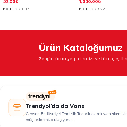
52.00
₺
1,000.00
₺
KOD:
ISG-037
KOD:
ISG-522
Ürün Kataloğumuz
Zengin ürün yelpazemizi ve tüm çeşitle
trendyol
Trendyol’da da Varız
Censan Endüstriyel Temizlik Tedarik olarak web sitemiz
müşterilerimize ulaşıyoruz.