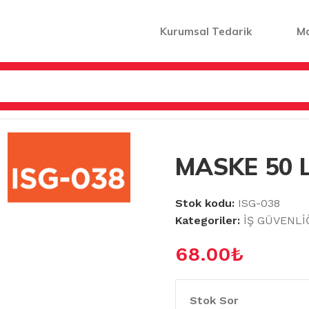
Kurumsal Tedarik
M
 ÜRÜNLER
/
MASKE 50 Lİ EKO
MASKE 50 L
Stok kodu:
ISG-038
Kategoriler:
İŞ GÜVENLİ
68.00
₺
Stok Sor