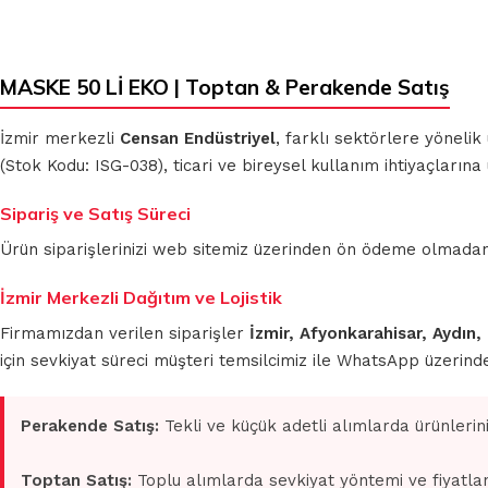
MASKE 50 Lİ EKO | Toptan & Perakende Satış
İzmir merkezli
Censan Endüstriyel
, farklı sektörlere yönelik
(Stok Kodu: ISG-038), ticari ve bireysel kullanım ihtiyaçların
Sipariş ve Satış Süreci
Ürün siparişlerinizi web sitemiz üzerinden ön ödeme olmadan 
İzmir Merkezli Dağıtım ve Lojistik
Firmamızdan verilen siparişler
İzmir, Afyonkarahisar, Aydın,
için sevkiyat süreci müşteri temsilcimiz ile WhatsApp üzerin
Perakende Satış:
Tekli ve küçük adetli alımlarda ürünlerin
Toptan Satış:
Toplu alımlarda sevkiyat yöntemi ve fiyatlan