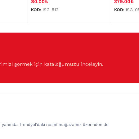
80.00
₺
379.00
₺
KOD:
ISG-512
KOD:
ISG-0
rimizi görmek için kataloğumuzu inceleyin.
in yanında Trendyol’daki resmî mağazamız üzerinden de