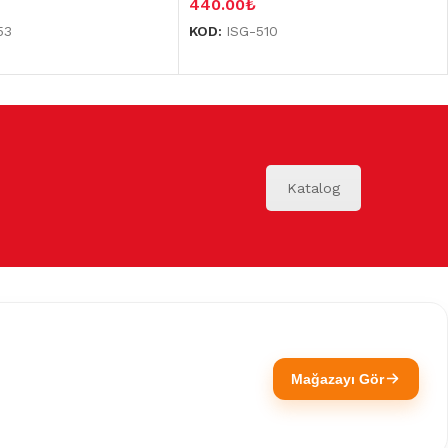
440.00
₺
53
KOD:
ISG-510
Katalog
Mağazayı Gör