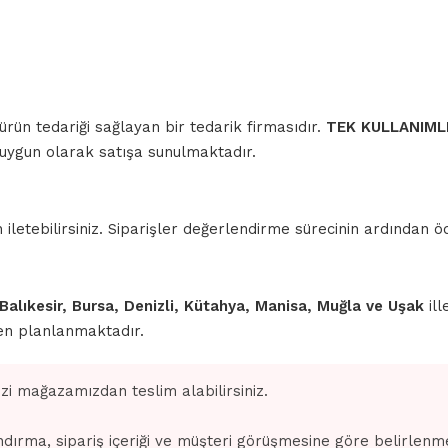
 ürün tedariği sağlayan bir tedarik firmasıdır.
TEK KULLANIML
a uygun olarak satışa sunulmaktadır.
iletebilirsiniz. Siparişler değerlendirme sürecinin ardından
 Balıkesir, Bursa, Denizli, Kütahya, Manisa, Muğla ve Uşak
ill
den planlanmaktadır.
izi mağazamızdan teslim alabilirsiniz.
dırma, sipariş içeriği ve müşteri görüşmesine göre belirlenm