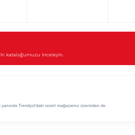
çin kataloğumuzu inceleyin.
in yanında Trendyol’daki resmî mağazamız üzerinden de