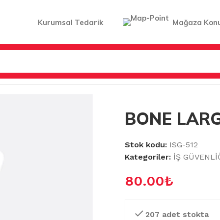
Kurumsal Tedarik
Mağaza Kon
 ÜRÜNLER
/
BONE LARGE 100LÜ
BONE LARG
Stok kodu:
ISG-512
Kategoriler:
İŞ GÜVENLİ
80.00
₺
207 adet stokta