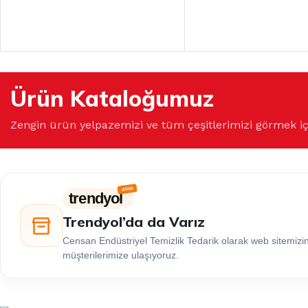
Ürün Kataloğumuz
Zengin ürün yelpazemizi ve tüm çeşitlerimizi görmek i
trendyol
Trendyol’da da Varız
Censan Endüstriyel Temizlik Tedarik olarak web sitemiz
müşterilerimize ulaşıyoruz.