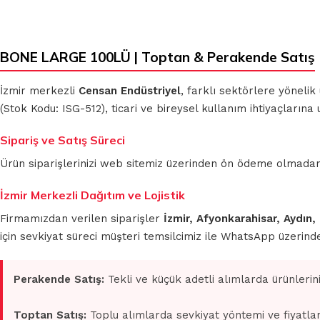
BONE LARGE 100LÜ | Toptan & Perakende Satış
İzmir merkezli
Censan Endüstriyel
, farklı sektörlere yönelik
(Stok Kodu: ISG-512), ticari ve bireysel kullanım ihtiyaçların
Sipariş ve Satış Süreci
Ürün siparişlerinizi web sitemiz üzerinden ön ödeme olmadan 
İzmir Merkezli Dağıtım ve Lojistik
Firmamızdan verilen siparişler
İzmir, Afyonkarahisar, Aydın,
için sevkiyat süreci müşteri temsilcimiz ile WhatsApp üzerin
Perakende Satış:
Tekli ve küçük adetli alımlarda ürünlerin
Toptan Satış:
Toplu alımlarda sevkiyat yöntemi ve fiyatlan