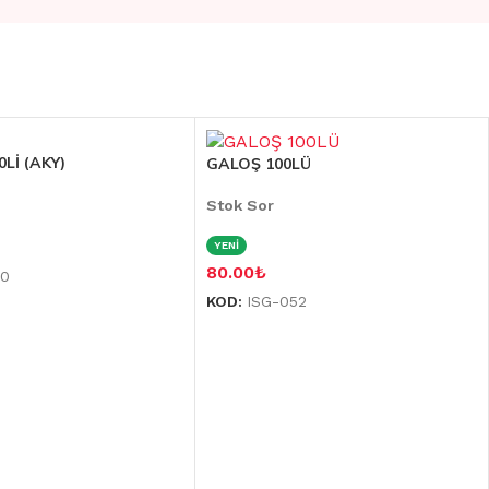
Lİ (AKY)
GALOŞ 100LÜ
Stok Sor
YENİ
80.00
₺
10
KOD:
ISG-052