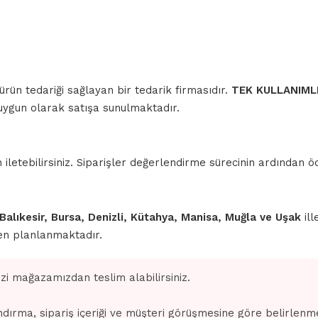
 ürün tedariği sağlayan bir tedarik firmasıdır.
TEK KULLANIML
a uygun olarak satışa sunulmaktadır.
iletebilirsiniz. Siparişler değerlendirme sürecinin ardından
 Balıkesir, Bursa, Denizli, Kütahya, Manisa, Muğla ve Uşak
ill
den planlanmaktadır.
izi mağazamızdan teslim alabilirsiniz.
dırma, sipariş içeriği ve müşteri görüşmesine göre belirlenm