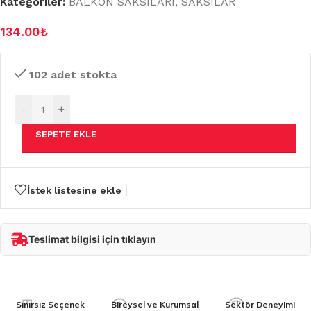
Kategoriler:
BALKON SAKSILARI
,
SAKSILAR
134.00
₺
102 adet stokta
-
+
SEPETE EKLE
İstek listesine ekle
Teslimat bilgisi için tıklayın
Sınırsız Seçenek
Bireysel ve Kurumsal
Sektör Deneyimi