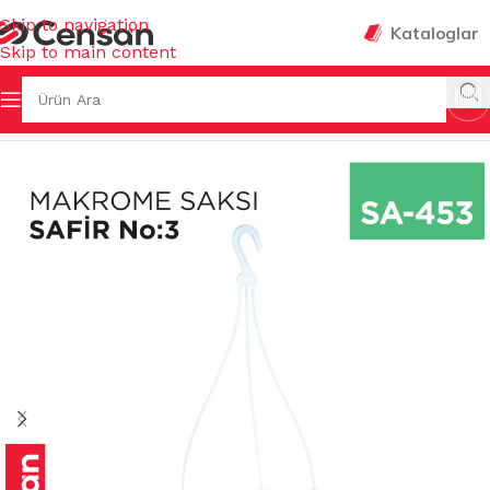
Skip to navigation
Kataloglar
Skip to main content
Ana Sayfa
/
SAKSILAR
/
BALKON SAKSILARI