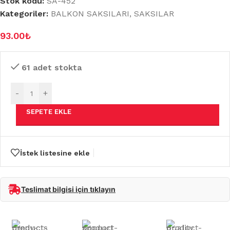
Stok kodu:
SA-452
Kategoriler:
BALKON SAKSILARI
,
SAKSILAR
93.00
₺
61 adet stokta
-
+
SEPETE EKLE
İstek listesine ekle
Teslimat bilgisi için tıklayın