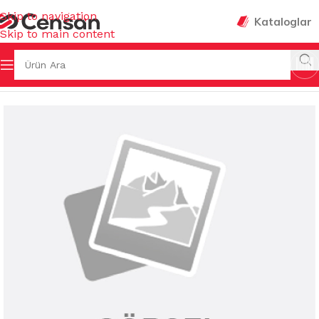
Skip to navigation
Kataloglar
Skip to main content
L MUTFAK
/
KEPÇE & KEVGİR & SPATULA & MAŞA & ÇIRPICI