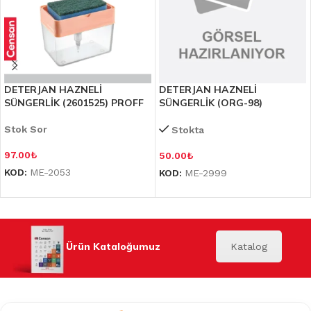
DETERJAN HAZNELİ
DETERJAN HAZNELİ
SÜNGERLİK (2601525) PROFF
SÜNGERLİK (ORG-98)
Stok Sor
Stokta
97.00
₺
50.00
₺
KOD:
ME-2053
KOD:
ME-2999
Ürün Kataloğumuz
Katalog