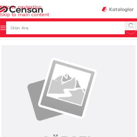
Skip to navigation
Kataloglar
Skip to main content
Ana Sayfa
/
MUTFAK EŞYALARI
/
LAVABO GEREÇLERİ