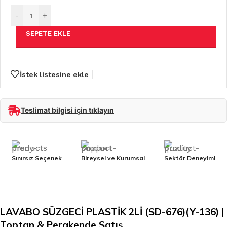
-
+
SEPETE EKLE
İstek listesine ekle
Teslimat bilgisi için tıklayın
Sınırsız Seçenek
Bireysel ve Kurumsal
Sektör Deneyimi
LAVABO SÜZGECİ PLASTİK 2Lİ (SD-676)(Y-136) |
Toptan & Perakende Satış