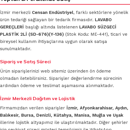
İzmir merkezli
Censan Endüstriyel
, farklı sektörlere yönelik
ürün tedariği sağlayan bir tedarik firmasıdır.
LAVABO
GEREÇLERİ
başlığı altında listelenen
LAVABO SÜZGECİ
PLASTİK 2Lİ (SD-676)(Y-136)
(Stok Kodu: ME-441), ticari ve
bireysel kullanım ihtiyaçlarına uygun olarak satışa
sunulmaktadır.
Sipariş ve Satış Süreci
Ürün siparişlerinizi web sitemiz üzerinden ön ödeme
olmadan iletebilirsiniz. Siparişler değerlendirme sürecinin
ardından ödeme ve teslimat aşamasına alınmaktadır.
İzmir Merkezli Dağıtım ve Lojistik
Firmamızdan verilen siparişler
İzmir, Afyonkarahisar, Aydın,
Balıkesir, Bursa, Denizli, Kütahya, Manisa, Muğla ve Uşak
illerine lojistik altyapımız ile ulaştırılmaktadır. Diğer şehirler
için sevkiyat süreci müşteri temsilcimiz ile WhatsApp