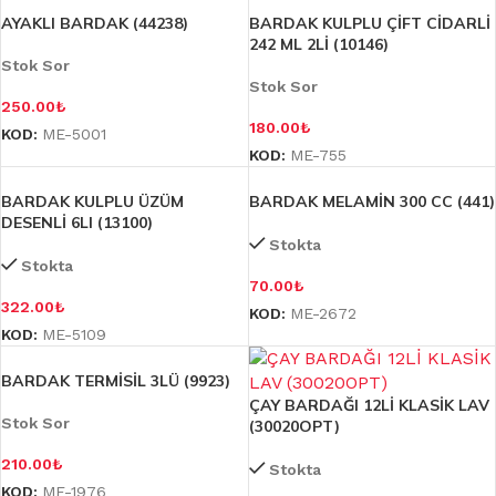
AYAKLI BARDAK (44238)
BARDAK KULPLU ÇİFT CİDARLİ
242 ML 2Lİ (10146)
Stok Sor
Stok Sor
250.00
₺
180.00
₺
KOD:
ME-5001
KOD:
ME-755
BARDAK KULPLU ÜZÜM
BARDAK MELAMİN 300 CC (441)
DESENLİ 6LI (13100)
Stokta
Stokta
70.00
₺
322.00
₺
KOD:
ME-2672
KOD:
ME-5109
BARDAK TERMİSİL 3LÜ (9923)
ÇAY BARDAĞI 12Lİ KLASİK LAV
Stok Sor
(30020OPT)
210.00
₺
Stokta
KOD:
ME-1976