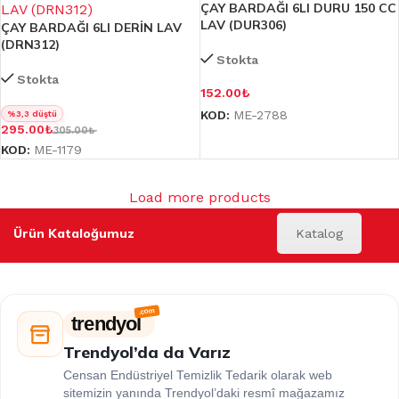
ÇAY BARDAĞI 6LI DURU 150 CC
LAV (DUR306)
ÇAY BARDAĞI 6LI DERİN LAV
(DRN312)
Stokta
Stokta
152.00
₺
KOD:
ME-2788
%3,3 düştü
295.00
₺
305.00
₺
KOD:
ME-1179
Load more products
Ürün Kataloğumuz
Katalog
trendyol
Trendyol’da da Varız
Censan Endüstriyel Temizlik Tedarik olarak web
sitemizin yanında Trendyol’daki resmî mağazamız