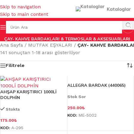
Skip to navigation
Kataloglar
Skip to main content
ÇAY- KAHVE BARDAKLARI & TERMOSLAR & AKSESUARLARI
Ana Sayfa
/
MUTFAK EŞYALARI
/
ÇAY- KAHVE BARDAKLA
141 sonuçtan 1-18 arası gösteriliyor
Filitrele
ALLEGRA BARDAK (440065)
AHŞAP KARIŞTIRICI 1000Lİ
Stok Sor
DOLPHİN
250.00
₺
Stokta
KOD:
ME-5002
175.00
₺
KOD:
A-295