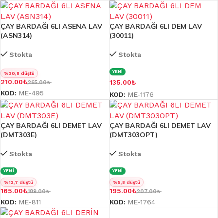
ÇAY BARDAĞI 6LI ASENA LAV
ÇAY BARDAĞI 6LI DEM LAV
(ASN314)
(30011)
Stokta
Stokta
YENİ
%20,8 düştü
210.00
₺
135.00
₺
265.00
₺
KOD:
ME-495
KOD:
ME-1176
ÇAY BARDAĞI 6LI DEMET LAV
ÇAY BARDAĞI 6LI DEMET LAV
(DMT303E)
(DMT303OPT)
Stokta
Stokta
YENİ
YENİ
%12,7 düştü
%5,8 düştü
165.00
₺
195.00
₺
189.00
₺
207.00
₺
KOD:
ME-811
KOD:
ME-1764