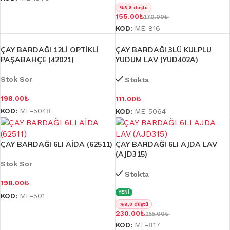
%8,8 düştü
155.00
₺
170.00
₺
KOD:
ME-816
ÇAY BARDAĞI 12Lİ OPTİKLİ
ÇAY BARDAĞI 3LÜ KULPLU
PAŞABAHÇE (42021)
YUDUM LAV (YUD402A)
Stok Sor
Stokta
198.00
₺
111.00
₺
KOD:
ME-5048
KOD:
ME-5064
ÇAY BARDAĞI 6LI AİDA (62511)
ÇAY BARDAĞI 6LI AJDA LAV
(AJD315)
Stok Sor
Stokta
198.00
₺
YENİ
KOD:
ME-501
%9,8 düştü
230.00
₺
255.00
₺
KOD:
ME-817