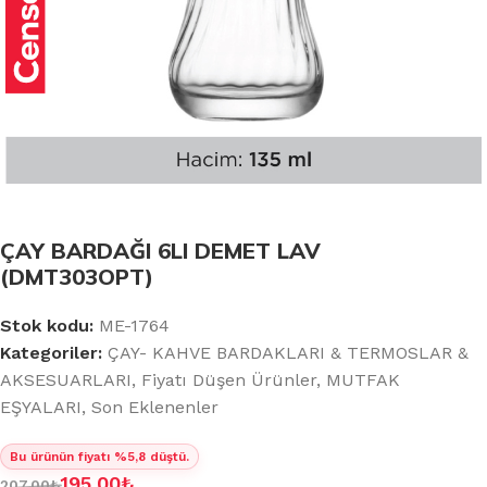
ÇAY BARDAĞI 6LI DEMET LAV
(DMT303OPT)
Stok kodu:
ME-1764
Kategoriler:
ÇAY- KAHVE BARDAKLARI & TERMOSLAR &
AKSESUARLARI
,
Fiyatı Düşen Ürünler
,
MUTFAK
EŞYALARI
,
Son Eklenenler
Bu ürünün fiyatı %5,8 düştü.
195.00
₺
207.00
₺