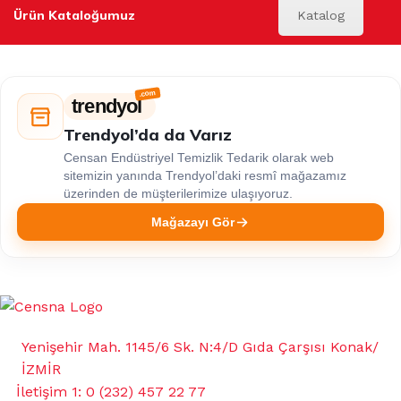
Ürün Kataloğumuz
Katalog
trendyol
Trendyol’da da Varız
Censan Endüstriyel Temizlik Tedarik olarak web
sitemizin yanında Trendyol’daki resmî mağazamız
üzerinden de müşterilerimize ulaşıyoruz.
Mağazayı Gör
Yenişehir Mah. 1145/6 Sk. N:4/D Gıda Çarşısı Konak/
İZMİR
İletişim 1: 0 (232) 457 22 77