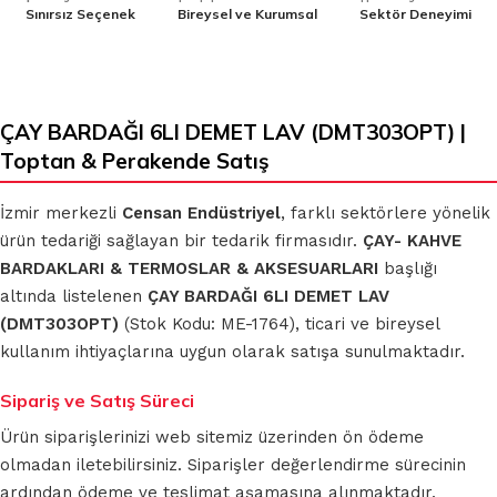
Sınırsız Seçenek
Bireysel ve Kurumsal
Sektör Deneyimi
ÇAY BARDAĞI 6LI DEMET LAV (DMT303OPT) |
Toptan & Perakende Satış
İzmir merkezli
Censan Endüstriyel
, farklı sektörlere yönelik
ürün tedariği sağlayan bir tedarik firmasıdır.
ÇAY- KAHVE
BARDAKLARI & TERMOSLAR & AKSESUARLARI
başlığı
altında listelenen
ÇAY BARDAĞI 6LI DEMET LAV
(DMT303OPT)
(Stok Kodu: ME-1764), ticari ve bireysel
kullanım ihtiyaçlarına uygun olarak satışa sunulmaktadır.
Sipariş ve Satış Süreci
Ürün siparişlerinizi web sitemiz üzerinden ön ödeme
olmadan iletebilirsiniz. Siparişler değerlendirme sürecinin
ardından ödeme ve teslimat aşamasına alınmaktadır.