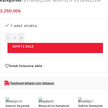
Kategoriler:
EV GEREÇLERİ
,
MUHTELİF EV GEREÇLERİ
2,250.00
₺
7 adet stokta
-
+
SEPETE EKLE
İstek listesine ekle
Teslimat bilgisi için tıklayın
Sınırsız Seçenek
Bireysel ve Kurumsal
Sektör Deneyimi