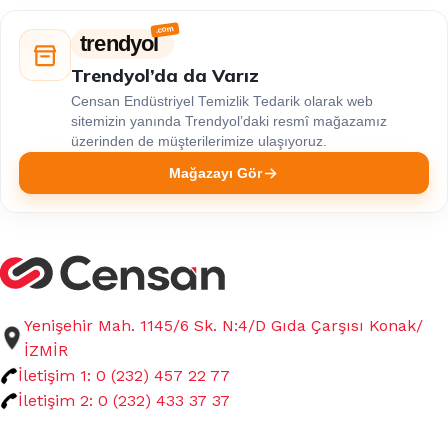
trendyol
Trendyol’da da Varız
Censan Endüstriyel Temizlik Tedarik olarak web
sitemizin yanında Trendyol’daki resmî mağazamız
üzerinden de müşterilerimize ulaşıyoruz.
Mağazayı Gör
Yenişehir Mah. 1145/6 Sk. N:4/D Gıda Çarşısı Konak/
İZMİR
İletişim 1: 0 (232) 457 22 77
İletişim 2: 0 (232) 433 37 37