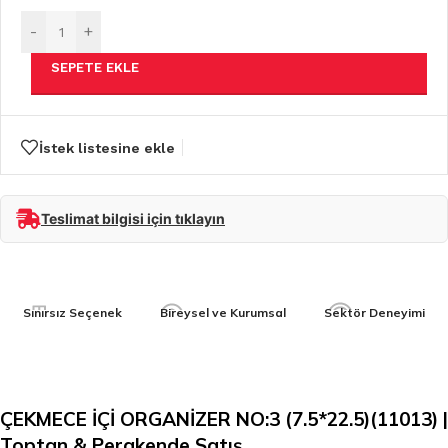
-
+
SEPETE EKLE
İstek listesine ekle
Teslimat bilgisi için tıklayın
Sınırsız Seçenek
Bireysel ve Kurumsal
Sektör Deneyimi
ÇEKMECE İÇİ ORGANİZER NO:3 (7.5*22.5)(11013) |
Toptan & Perakende Satış