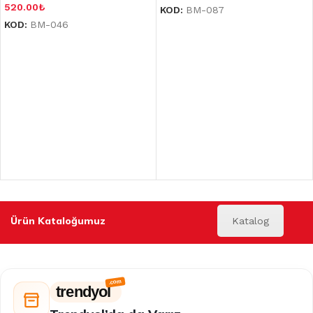
520.00
₺
KOD:
BM-087
KOD:
BM-046
Ürün Kataloğumuz
Katalog
trendyol