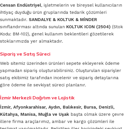
Censan Endüstriyel
, işletmelerin ve bireysel kullanıcıların
ihtiyaç duyduğu ürün gruplarında tedarik çözümleri
sunmaktadır.
SANDALYE & KOLTUK & MİNDER
sınıflandırması altında sunulan
KOLTUK ICON (2504)
(Stok
Kodu: BM-102), genel kullanım beklentileri gözetilerek
stoklarımızda yer almaktadır.
Sipariş ve Satış Süreci
Web sitemiz üzerinden ürünleri sepete ekleyerek ödeme
yapmadan sipariş oluşturabilirsiniz. Oluşturulan siparişler
satış ekibimiz tarafından incelenir ve sipariş detaylarına
göre ödeme ile sevkiyat süreci planlanır.
İzmir Merkezli Dağıtım ve Lojistik
İzmir, Afyonkarahisar, Aydın, Balıkesir, Bursa, Denizli,
Kütahya, Manisa, Muğla ve Uşak
başta olmak üzere çevre
illere firma araçlarımız, ambar ve kargo çözümleri ile
teslimat yapılmaktadır. Belirtilen iller haricindeki sevkiyat