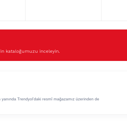
çin kataloğumuzu inceleyin.
in yanında Trendyol’daki resmî mağazamız üzerinden de