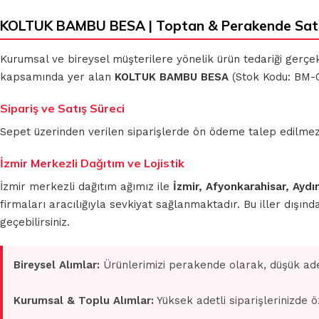
KOLTUK BAMBU BESA | Toptan & Perakende Sat
Kurumsal ve bireysel müşterilere yönelik ürün tedariği gerçe
KLASIK
MİKROFİBER
kapsamında yer alan
KOLTUK BAMBU BESA
(Stok Kodu: BM-08
BEZLER
TEMİZLİK
BEZLERİ
Sipariş ve Satış Süreci
Sepet üzerinden verilen siparişlerde ön ödeme talep edilmez. S
MUHTELİF
TEMİZLİK
MİKROFİBER
BEZLERİ
OTO GRUBU
İzmir Merkezli Dağıtım ve Lojistik
İzmir merkezli dağıtım ağımız ile
İzmir, Afyonkarahisar, Aydı
firmaları aracılığıyla sevkiyat sağlanmaktadır. Bu iller dışı
geçebilirsiniz.
Bireysel Alımlar:
Ürünlerimizi perakende olarak, düşük ade
Kurumsal & Toplu Alımlar:
Yüksek adetli siparişlerinizde ö