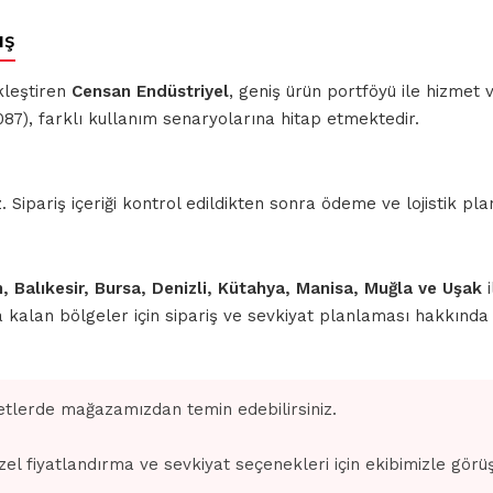
ış
kleştiren
Censan Endüstriyel
, geniş ürün portföyü ile hizmet
7), farklı kullanım senaryolarına hitap etmektedir.
ipariş içeriği kontrol edildikten sonra ödeme ve lojistik planl
n, Balıkesir, Bursa, Denizli, Kütahya, Manisa, Muğla ve Uşak
i
nda kalan bölgeler için sipariş ve sevkiyat planlaması hakkınd
tlerde mağazamızdan temin edebilirsiniz.
zel fiyatlandırma ve sevkiyat seçenekleri için ekibimizle görü