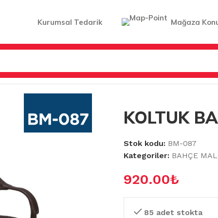
Kurumsal Tedarik
Mağaza Kon
 MİNDER
/
KOLTUK BAMBU BESA
KOLTUK B
Stok kodu:
BM-087
Kategoriler:
BAHÇE MAL
920.00
₺
85 adet stokta