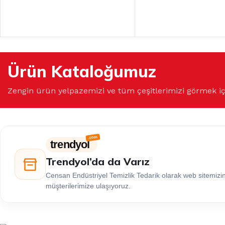
Ürün Kataloğumuz
Zengin ürün yelpazemizi ve tüm çeşitlerimizi görmek i
trendyol
Trendyol’da da Varız
Censan Endüstriyel Temizlik Tedarik olarak web sitemiz
müşterilerimize ulaşıyoruz.